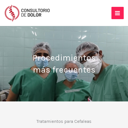
Ir
al
contenido
Procedimientos
más frecuentes
Tratamientos para Cefaleas