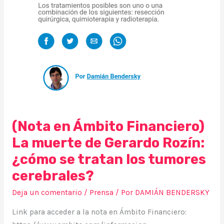
Gerardo
Rozín:
¿cómo
se
tratan
los
tumores
cerebrales?
(Nota en Ámbito Financiero)
La muerte de Gerardo Rozín:
¿cómo se tratan los tumores
cerebrales?
Deja un comentario
/
Prensa
/ Por
DAMIÁN BENDERSKY
Link para acceder a la nota en Ámbito Financiero: