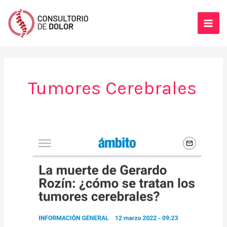
Ir
al
contenido
Tumores Cerebrales
(Nota
en
Ámbito
Financiero)
La
muerte
de