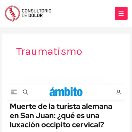
Ir
al
contenido
Traumatismo
(Nota
en
ámbito
financiero)
Muerte
de
la