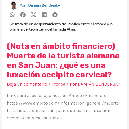
turista
alemana
en
San
Juan:
¿qué
(Nota en ámbito financiero)
es
Muerte de la turista alemana
una
luxación
en San Juan: ¿qué es una
occipito
luxación occipito cervical?
cervical?
Deja un comentario
/
Prensa
/ Por
DAMIÁN BENDERSKY
Link para acceder a la nota en Ámbito Financiero:
https://www.ambito.com/informacion-general/muerte-
la-turista-alemana-san-juan-que-es-una-luxacion-
occipito-cervical-n6008212