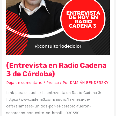
(Entrevista en Radio Cadena
3 de Córdoba)
Deja un comentario
/
Prensa
/ Por
DAMIÁN BENDERSKY
Link para escuchar la entrevista en Radio Cadena 3:
https://www.cadena3.com/audio/la-mesa-de-
cafe/siameses-unidos-por-el-cerebro-fueron-
separados-con-exito-en-brasil_936556