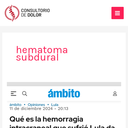
Ir
al
contenido
hematoma
subdural
(Nota
en
Ámbito
Financiero)
Qué
es