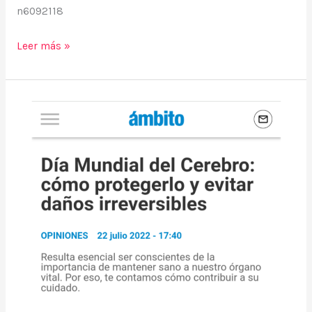
n6092118
Leer más »
(Nota
en
Ámbito
Financiero)Día
Mundial
del
Cerebro:
cómo
protegerlo
y
evitar
daños