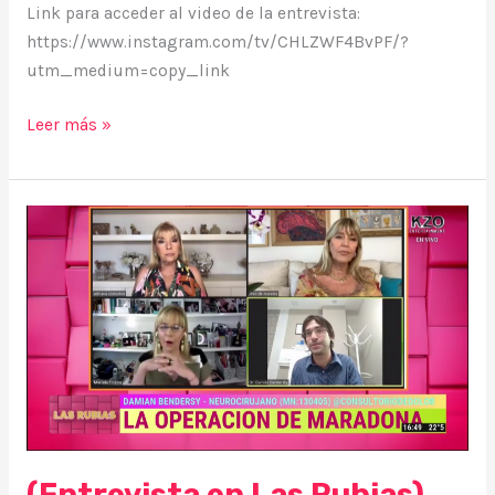
Link para acceder al video de la entrevista:
https://www.instagram.com/tv/CHLZWF4BvPF/?
utm_medium=copy_link
Leer más »
(Entrevista
en
Las
Rubias)
Operación
de
Diego
(Entrevista en Las Rubias)