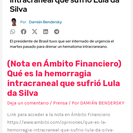
la
hemorragia
intracraneal
que
sufrió
Lula
da
Silva
(Nota en Ámbito Financiero)
Qué es la hemorragia
intracraneal que sufrió Lula
da Silva
Deja un comentario
/
Prensa
/ Por
DAMIÁN BENDERSKY
Link para acceder a la nota en Ámbito Financiero:
https://www.ambito.com/opiniones/que-es-la-
hemorragia-intracraneal-que-sufrio-lula-da-silva-