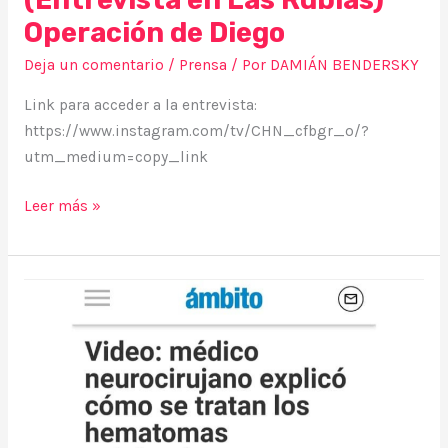
Operación de Diego
Deja un comentario
/
Prensa
/ Por
DAMIÁN BENDERSKY
Link para acceder a la entrevista:
https://www.instagram.com/tv/CHN_cfbgr_o/?
utm_medium=copy_link
Leer más »
(Video
en
Ámbito
Financiero)
Médico
neurocirujano
explicó