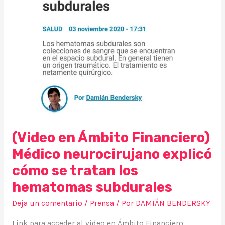
cómo
se
tratan
los
hematomas
subdurales
(Video en Ámbito Financiero)
Médico neurocirujano explicó
cómo se tratan los
hematomas subdurales
Deja un comentario
/
Prensa
/ Por
DAMIÁN BENDERSKY
Link para acceder al video en Ámbito Financiero: