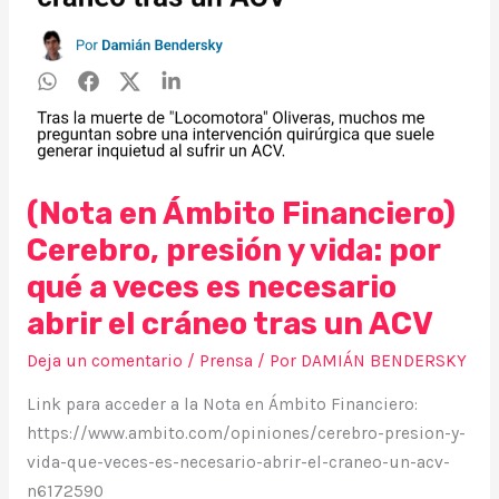
vida:
por
qué
a
veces
es
necesario
(Nota en Ámbito Financiero)
abrir
el
Cerebro, presión y vida: por
cráneo
qué a veces es necesario
tras
abrir el cráneo tras un ACV
un
ACV
Deja un comentario
/
Prensa
/ Por
DAMIÁN BENDERSKY
Link para acceder a la Nota en Ámbito Financiero:
https://www.ambito.com/opiniones/cerebro-presion-y-
vida-que-veces-es-necesario-abrir-el-craneo-un-acv-
n6172590