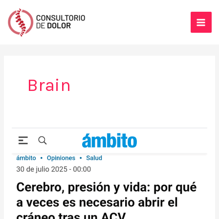
Ir
al
contenido
Brain
(Nota
en
Ámbito
Financiero)
Cerebro,
presión
y