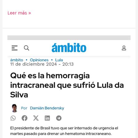
Leer más »
(Nota
en
Ámbito
Financiero)
Qué
es
la
hemorragia
intracraneal
que
sufrió
Lula
da