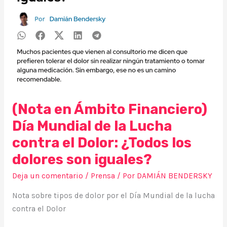
la
Lucha
contra
el
Dolor:
¿Todos
los
dolores
(Nota en Ámbito Financiero)
son
iguales?
Día Mundial de la Lucha
contra el Dolor: ¿Todos los
dolores son iguales?
Deja un comentario
/
Prensa
/ Por
DAMIÁN BENDERSKY
Nota sobre tipos de dolor por el Día Mundial de la lucha
contra el Dolor