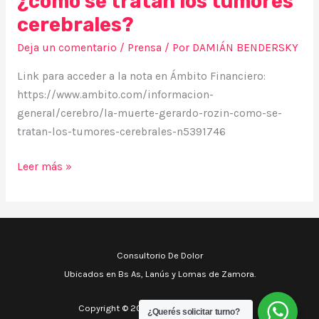
¿cómo se tratan los tumores
cerebrales?
Deja un comentario
/
Prensa
/ Por
DAMIÁN BENDERSKY
Link para acceder a la nota en Ámbito Financiero:
https://www.ambito.com/informacion-
general/cerebro/la-muerte-gerardo-rozin-como-se-
tratan-los-tumores-cerebrales-n5391746
Leer más »
Consultorio De Dolor
Ubicados en Bs As, Lanús y Lomas de Zamora.
Copyright © 2026 Consultorio De Dolor
¿Querés solicitar turno?