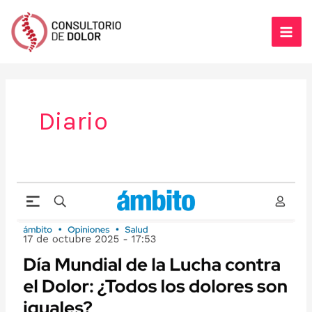
Ir
al
contenido
Diario
(Nota
en
Ámbito
Financiero)
Día
Mundial
de