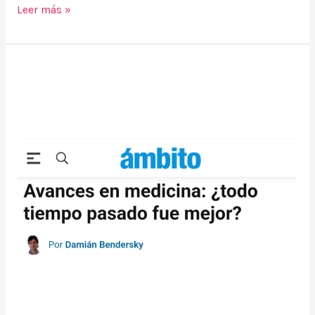
Leer más »
(Nota
en
Ámbito
Financiero)
Avances
en
medicina:
¿todo
tiempo
pasado
fue
mejor?